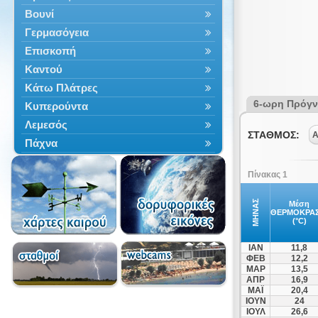
Βουνί
Γερμασόγεια
Επισκοπή
Καντού
Κάτω Πλάτρες
6-ωρη Πρόγ
Κυπερούντα
Λεμεσός
ΣΤΑΘΜΟΣ:
Α
Πάχνα
Πελένδρι
Πίνακας 1
Πισσούρι
Τρόοδος
ΜΗΝΑΣ
Μέση
ΘΕΡΜΟΚΡΑΣ
(°C)
ΙΑΝ
11,8
ΦΕΒ
12,2
ΜΑΡ
13,5
ΑΠΡ
16,9
ΜΑΪ
20,4
ΙΟΥΝ
24
ΙΟΥΛ
26,6