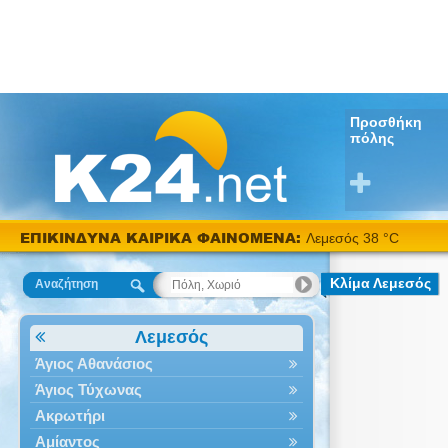
Προσθήκη
πόλης
ΕΠΙΚΙΝΔΥΝΑ ΚΑΙΡΙΚΑ ΦΑΙΝΟΜΕΝΑ:
Λεμεσός 38 °C
Κλίμα Λεμεσός
Αναζήτηση
Λεμεσός
Άγιος Αθανάσιος
Άγιος Τύχωνας
Ακρωτήρι
Αμίαντος