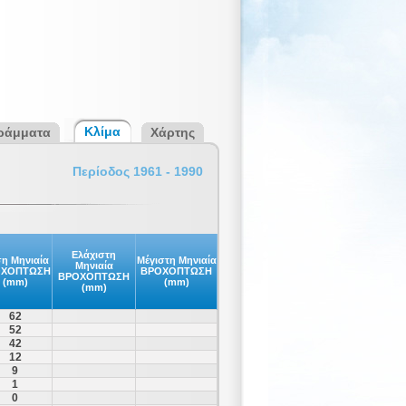
Κλίμα
ράμματα
Χάρτης
Περίοδος 1961 - 1990
Ελάχιστη
η Μηνιαία
Μέγιστη Μηνιαία
Μηνιαία
ΟΧΟΠΤΩΣΗ
ΒΡΟΧΟΠΤΩΣΗ
ΒΡΟΧΟΠΤΩΣΗ
(mm)
(mm)
(mm)
62
52
42
12
9
1
0