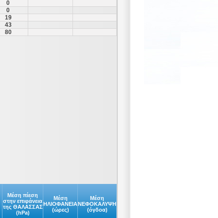
0
0
19
43
80
Μέση πίεση
Μέση
Μέση
στην επιφάνεια
ΗΛΙΟΦΑΝΕΙΑ
ΝΕΦΟΚΑΛΥΨΗ
της ΘΑΛΑΣΣΑΣ
(ώρες)
(όγδοα)
(hPa)