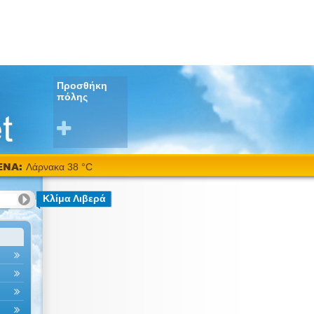
Προσθήκη
πόλης
ΕΝΑ:
Λάρνακα 38 °C
Κλίμα Λιβερά