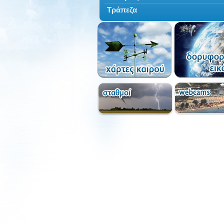
Τράπεζα