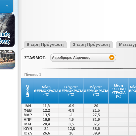
6-ωρη Πρόγνωση
3-ωρη Πρόγνωση
Μετεωγ
ΣΤΑΘΜΟΣ:
Αεροδρόμιο Λάρνακας
Πίνακας 1
Μέση
ΜΗΝΑΣ
Μέση
Ελάχιστη
Μέγιστη
Μέσ
ΣΧΕΤΙΚΗ
ΘΕΡΜΟΚΡΑΣΙΑ
ΘΕΡΜΟΚΡΑΣΙΑ
ΘΕΡΜΟΚΡΑΣΙΑ
ΒΡ
ΥΓΡΑΣΙΑ
(°C)
(°C)
(°C)
(%)
ΙΑΝ
11,8
-0,9
20
ΦΕΒ
12,2
-0,9
21,5
ΜΑΡ
13,5
-1
27,5
ΑΠΡ
16,9
4,9
31,9
ΜΑΪ
20,4
8,5
37,7
ΙΟΥΝ
24
12,8
38,6
ΙΟΥΛ
26,6
16
39,9