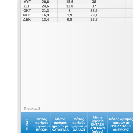
ΑΥΓ
26,6
15,6
38
ΣΕΠ
24,6
12,8
37
ΟΚΤ
21,3
8
33,6
ΝΟΕ
16,9
1,9
29,1
ΔΕΚ
13,4
0,8
23,7
Πίνακας 2
Μέση
Μέσος
Μέσος
Μέσος
Μέσος αριθμός
ΜΗΝΑΣ
μηνιαία
αριθμός
αριθμός
αριθμός
ημερών με
ΕΝΤΑΣΗ
ημερών με
ημερών με
ημερών με
ΘΥΕΛΛΩΔΕΙΣ
ΑΝΕΜΩΝ
ΒΡΟΧΗ
ΚΑΤΑΙΓΙΔΑ
ΧΑΛΑΖΙ
ΑΝΕΜΟΥΣ
(m/sec)