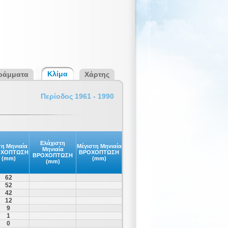
Κλίμα
ράμματα
Χάρτης
Περίοδος 1961 - 1990
Ελάχιστη
η Μηνιαία
Μέγιστη Μηνιαία
Μηνιαία
ΟΧΟΠΤΩΣΗ
ΒΡΟΧΟΠΤΩΣΗ
ΒΡΟΧΟΠΤΩΣΗ
(mm)
(mm)
(mm)
62
52
42
12
9
1
0