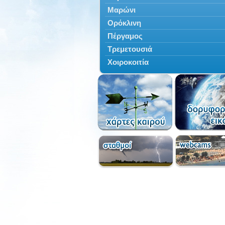
Μαρώνι
Ορόκλινη
Πέργαμος
Τρεμετουσιά
Χοιροκοιτία