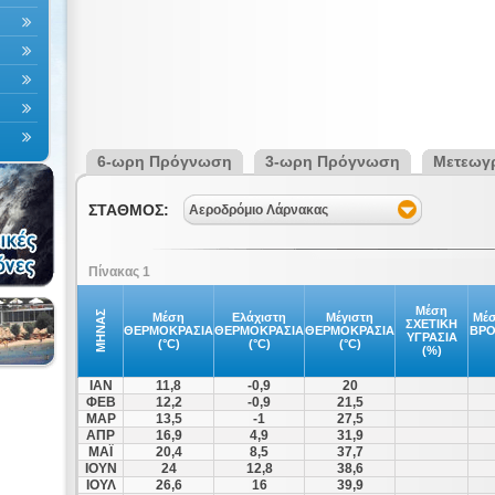
6-ωρη Πρόγνωση
3-ωρη Πρόγνωση
Μετεωγ
ΣΤΑΘΜΟΣ:
Αεροδρόμιο Λάρνακας
Πίνακας 1
Μέση
ΜΗΝΑΣ
Μέση
Ελάχιστη
Μέγιστη
Μέσ
ΣΧΕΤΙΚΗ
ΘΕΡΜΟΚΡΑΣΙΑ
ΘΕΡΜΟΚΡΑΣΙΑ
ΘΕΡΜΟΚΡΑΣΙΑ
ΒΡ
ΥΓΡΑΣΙΑ
(°C)
(°C)
(°C)
(%)
ΙΑΝ
11,8
-0,9
20
ΦΕΒ
12,2
-0,9
21,5
ΜΑΡ
13,5
-1
27,5
ΑΠΡ
16,9
4,9
31,9
ΜΑΪ
20,4
8,5
37,7
ΙΟΥΝ
24
12,8
38,6
ΙΟΥΛ
26,6
16
39,9