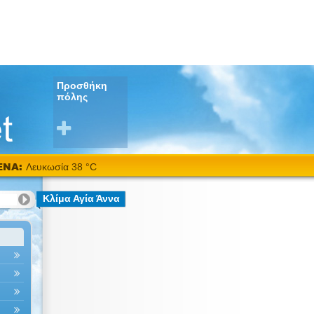
Προσθήκη
πόλης
ΕΝΑ:
Λευκωσία 38 °C
Κλίμα Αγία Άννα