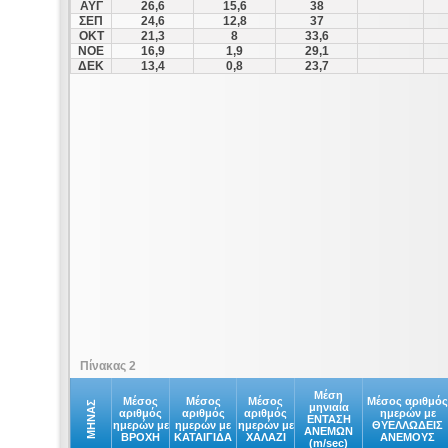
ΑΥΓ
26,6
15,6
38
ΣΕΠ
24,6
12,8
37
ΟΚΤ
21,3
8
33,6
ΝΟΕ
16,9
1,9
29,1
ΔΕΚ
13,4
0,8
23,7
Πίνακας 2
Μέση
Μέσος
Μέσος
Μέσος
Μέσος αριθμός
ΜΗΝΑΣ
μηνιαία
αριθμός
αριθμός
αριθμός
ημερών με
ΕΝΤΑΣΗ
ημερών με
ημερών με
ημερών με
ΘΥΕΛΛΩΔΕΙΣ
ΑΝΕΜΩΝ
ΒΡΟΧΗ
ΚΑΤΑΙΓΙΔΑ
ΧΑΛΑΖΙ
ΑΝΕΜΟΥΣ
(m/sec)