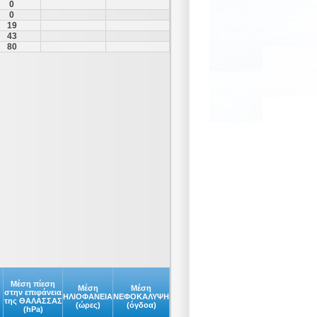
0
0
19
43
80
Μέση πίεση
Μέση
Μέση
στην επιφάνεια
ΗΛΙΟΦΑΝΕΙΑ
ΝΕΦΟΚΑΛΥΨΗ
της ΘΑΛΑΣΣΑΣ
(ώρες)
(όγδοα)
(hPa)