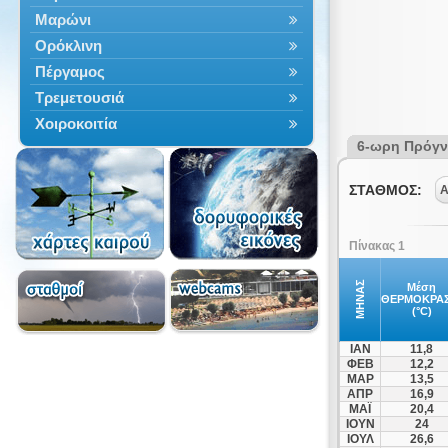
Μαρώνι
Ορόκλινη
Πέργαμος
Τρεμετουσιά
Χοιροκοιτία
6-ωρη Πρόγ
ΣΤΑΘΜΟΣ:
Α
Πίνακας 1
ΜΗΝΑΣ
Μέση
ΘΕΡΜΟΚΡΑΣ
(°C)
ΙΑΝ
11,8
ΦΕΒ
12,2
ΜΑΡ
13,5
ΑΠΡ
16,9
ΜΑΪ
20,4
ΙΟΥΝ
24
ΙΟΥΛ
26,6