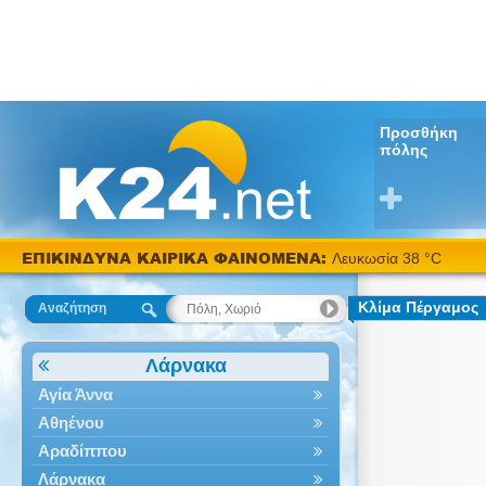
Προσθήκη
πόλης
ΕΠΙΚΙΝΔΥΝΑ ΚΑΙΡΙΚΑ ΦΑΙΝΟΜΕΝΑ:
Λευκωσία 38 °C
Κλίμα Πέργαμος
Αναζήτηση
Λάρνακα
Αγία Άννα
Αθηένου
Αραδίππου
Λάρνακα