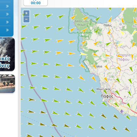
00:00
+
−