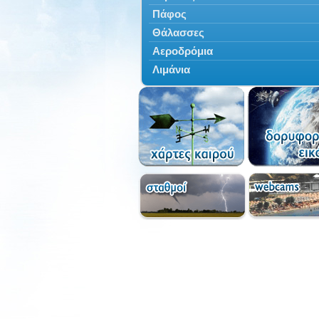
Πάφος
Θάλασσες
Αεροδρόμια
Λιμάνια