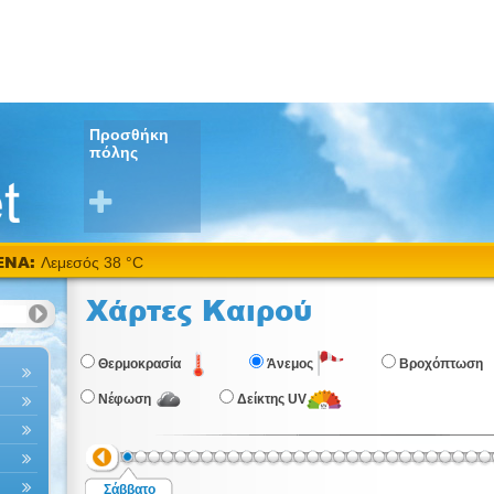
Προσθήκη
πόλης
ΕΝΑ:
Λεμεσός 38 °C
Χάρτες Καιρού
Θερμοκρασία
Άνεμος
Βροχόπτωση
Νέφωση
Δείκτης UV
Σάββατο