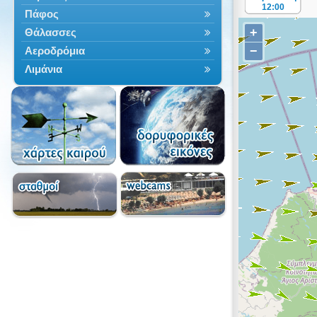
12:00
Πάφος
+
Θάλασσες
−
Αεροδρόμια
Λιμάνια