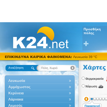
Προσθήκη
πόλης
ΕΠΙΚΙΝΔΥΝΑ ΚΑΙΡΙΚΑ ΦΑΙΝΟΜΕΝΑ:
Λευκωσία 39 °C
Χάρτες
Αναζήτηση
Θερμοκρασία
Λευκωσία
Αμμόχωστος
Νέφωση
Κερύνεια
Λάρνακα
Λεμεσός
Παρασκευή