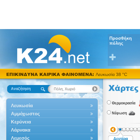
Προσθήκη
πόλης
ΕΠΙΚΙΝΔΥΝΑ ΚΑΙΡΙΚΑ ΦΑΙΝΟΜΕΝΑ:
Λευκωσία 38 °C
Χάρτες
Αναζήτηση
Θερμοκρασία
Λευκωσία
Αμμόχωστος
Νέφωση
Κερύνεια
Λάρνακα
Λεμεσός
Δευτέρα