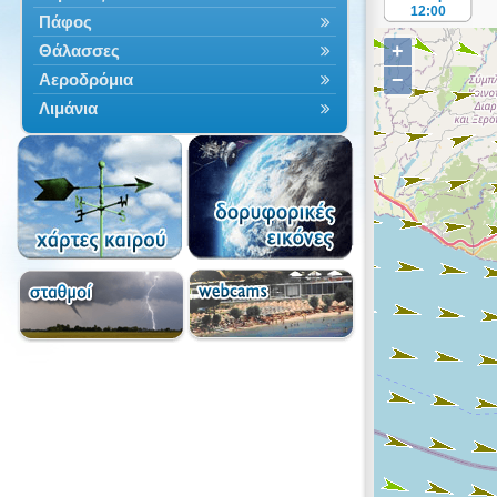
12:00
Πάφος
+
Θάλασσες
−
Αεροδρόμια
Λιμάνια