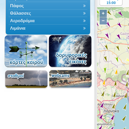
15:00
Πάφος
+
Θάλασσες
−
Αεροδρόμια
Λιμάνια