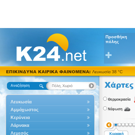
Προσθήκη
πόλης
ΕΠΙΚΙΝΔΥΝΑ ΚΑΙΡΙΚΑ ΦΑΙΝΟΜΕΝΑ:
Λευκωσία 38 °C
Χάρτες
Αναζήτηση
Θερμοκρασία
Λευκωσία
Αμμόχωστος
Νέφωση
Κερύνεια
Λάρνακα
Λεμεσός
Κυριακή