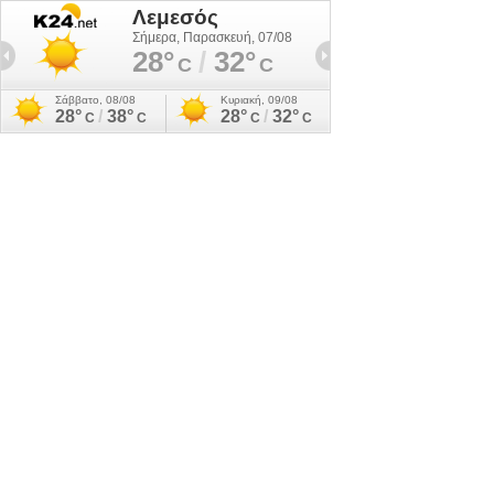
Λεμεσός
Σήμερα, Παρασκευή, 07/08
28°
/
32°
C
C
Σάββατο, 08/08
Κυριακή, 09/08
28°
/
38°
28°
/
32°
C
C
C
C