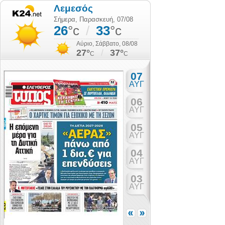
Λεμεσός
Σήμερα, Παρασκευή, 07/08
26
°c
/
33
°c
Αύριο, Σάββατο, 08/08
27°
/
37°
C
C
07
ΑΥΓ
06
ΑΥΓ
05
ΑΥΓ
04
ΑΥΓ
03
ΑΥΓ