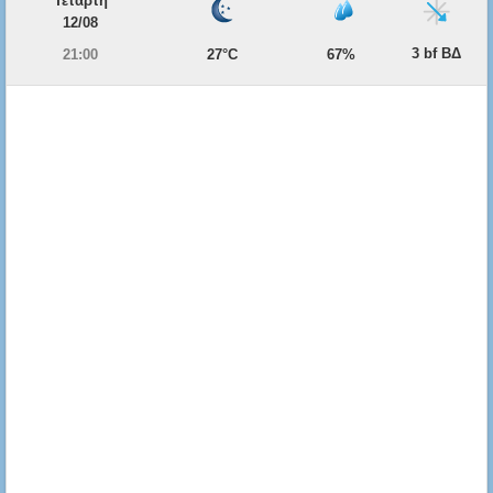
Τετάρτη
12/08
3 bf ΒΔ
21:00
27°C
67%