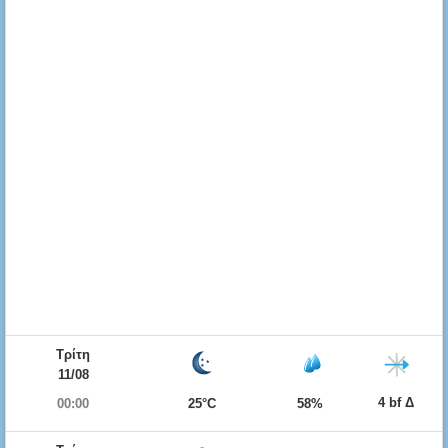
Τρίτη
11/08
4 bf Δ
00:00
25°C
58%