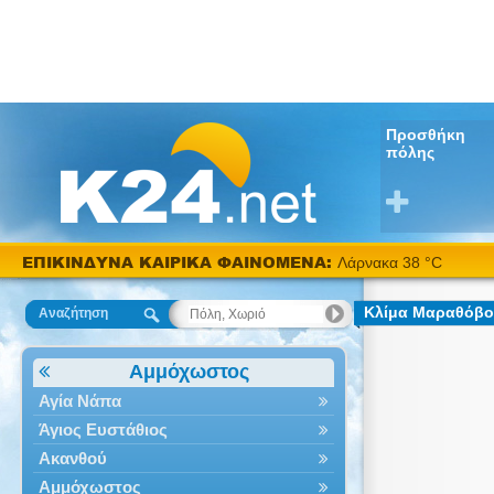
Προσθήκη
πόλης
ΕΠΙΚΙΝΔΥΝΑ ΚΑΙΡΙΚΑ ΦΑΙΝΟΜΕΝΑ:
Λάρνακα 38 °C
Κλίμα Μαραθόβο
Αναζήτηση
Αμμόχωστος
Αγία Νάπα
Άγιος Ευστάθιος
Ακανθού
Αμμόχωστος