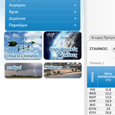
Αυγόρου
Άχνα
Δερύνεια
Παραλίμνι
6-ωρη Πρόγ
ΣΤΑΘΜΟΣ:
Α
Πίνακας 1
ΜΗΝΑΣ
Μέση
ΘΕΡΜΟΚΡΑΣ
(°C)
ΙΑΝ
11,8
ΦΕΒ
12,2
ΜΑΡ
13,5
ΑΠΡ
16,9
ΜΑΪ
20,4
ΙΟΥΝ
24
ΙΟΥΛ
26,6