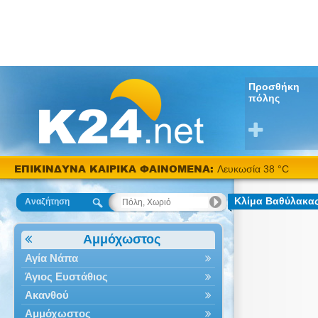
Προσθήκη
πόλης
ΕΠΙΚΙΝΔΥΝΑ ΚΑΙΡΙΚΑ ΦΑΙΝΟΜΕΝΑ:
Λευκωσία 38 °C
Κλίμα Βαθύλακα
Αναζήτηση
Αμμόχωστος
Αγία Νάπα
Άγιος Ευστάθιος
Ακανθού
Αμμόχωστος