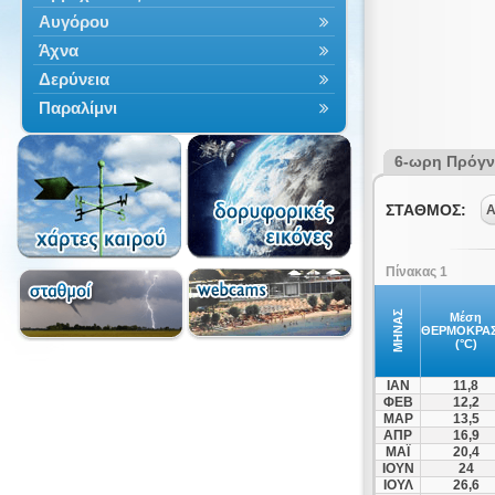
Αυγόρου
Άχνα
Δερύνεια
Παραλίμνι
6-ωρη Πρόγ
ΣΤΑΘΜΟΣ:
Α
Πίνακας 1
ΜΗΝΑΣ
Μέση
ΘΕΡΜΟΚΡΑΣ
(°C)
ΙΑΝ
11,8
ΦΕΒ
12,2
ΜΑΡ
13,5
ΑΠΡ
16,9
ΜΑΪ
20,4
ΙΟΥΝ
24
ΙΟΥΛ
26,6