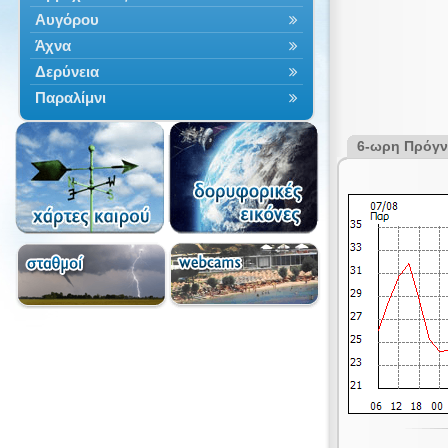
Αυγόρου
Άχνα
Δερύνεια
Παραλίμνι
6-ωρη Πρόγ