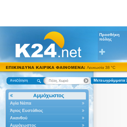
Προσθήκη
πόλης
ΕΠΙΚΙΝΔΥΝΑ ΚΑΙΡΙΚΑ ΦΑΙΝΟΜΕΝΑ:
Λευκωσία 38 °C
Μετεωγράμματα 
Αναζήτηση
Αμμόχωστος
Αγία Νάπα
Άγιος Ευστάθιος
Ακανθού
Αμμόχωστος