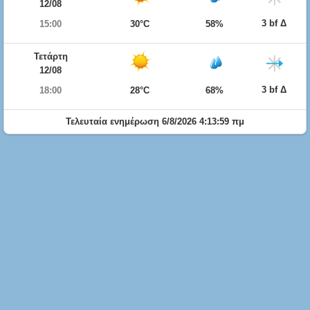
12/08
3 bf Δ
15:00
30°C
58%
Τετάρτη
12/08
3 bf Δ
18:00
28°C
68%
Τελευταία ενημέρωση 6/8/2026 4:13:59 πμ