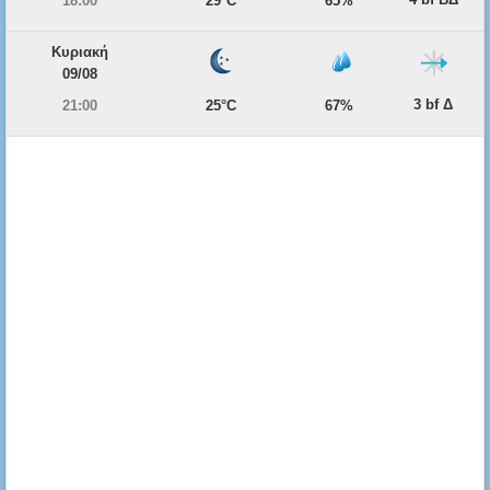
18:00
29°C
65%
Κυριακή
09/08
3 bf Δ
21:00
25°C
67%