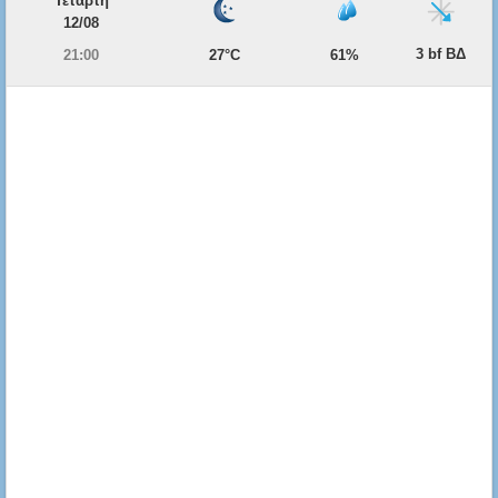
Τετάρτη
12/08
3 bf ΒΔ
21:00
27°C
61%