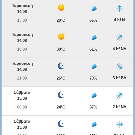
Παρασκευή
14/08
4 bf Ν
15:00
29°C
66%
Παρασκευή
14/08
4 bf ΝΔ
18:00
30°C
61%
Παρασκευή
14/08
3 bf ΒΔ
21:00
26°C
79%
Σάββατο
15/08
2 bf ΝΔ
00:00
24°C
87%
Σάββατο
15/08