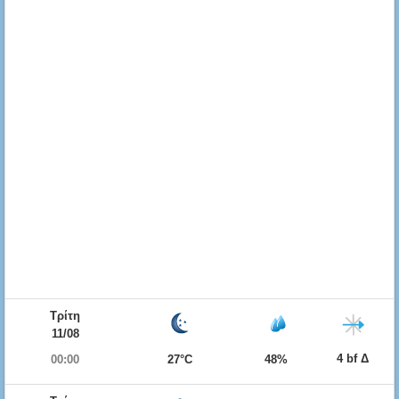
Τρίτη
11/08
4 bf Δ
00:00
27°C
48%