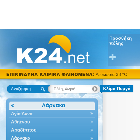
Προσθήκη
πόλης
ΕΠΙΚΙΝΔΥΝΑ ΚΑΙΡΙΚΑ ΦΑΙΝΟΜΕΝΑ:
Λευκωσία 38 °C
Κλίμα Πυργά
Αναζήτηση
Λάρνακα
Αγία Άννα
Αθηένου
Αραδίππου
Λάρνακα