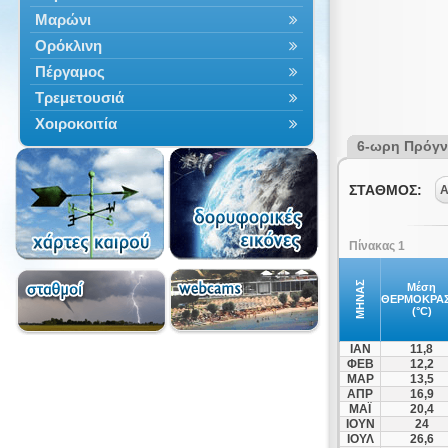
Μαρώνι
Ορόκλινη
Πέργαμος
Τρεμετουσιά
Χοιροκοιτία
6-ωρη Πρόγ
ΣΤΑΘΜΟΣ:
Α
Πίνακας 1
ΜΗΝΑΣ
Μέση
ΘΕΡΜΟΚΡΑΣ
(°C)
ΙΑΝ
11,8
ΦΕΒ
12,2
ΜΑΡ
13,5
ΑΠΡ
16,9
ΜΑΪ
20,4
ΙΟΥΝ
24
ΙΟΥΛ
26,6