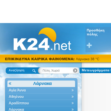
Προσθήκη
πόλης
ΕΠΙΚΙΝΔΥΝΑ ΚΑΙΡΙΚΑ ΦΑΙΝΟΜΕΝΑ:
Λάρνακα 38 °C
Μετεωγράμματα 
Αναζήτηση
Λάρνακα
Αγία Άννα
Αθηένου
Αραδίππου
Λάρνακα