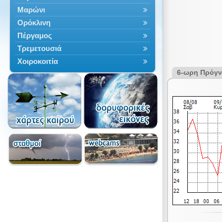
Μαρώνι
Ορόκλινη
Πέργαμος
Τρεμετουσιά
Χοιροκοιτία
6-ωρη Πρόγ