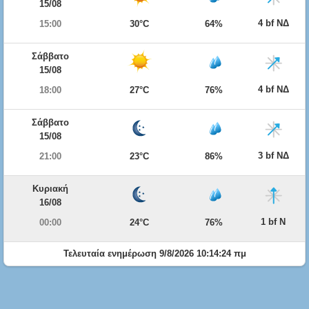
15/08
4 bf ΝΔ
15:00
30°C
64%
Σάββατο
15/08
4 bf ΝΔ
18:00
27°C
76%
Σάββατο
15/08
3 bf ΝΔ
21:00
23°C
86%
Κυριακή
16/08
1 bf Ν
00:00
24°C
76%
Τελευταία ενημέρωση 9/8/2026 10:14:24 πμ