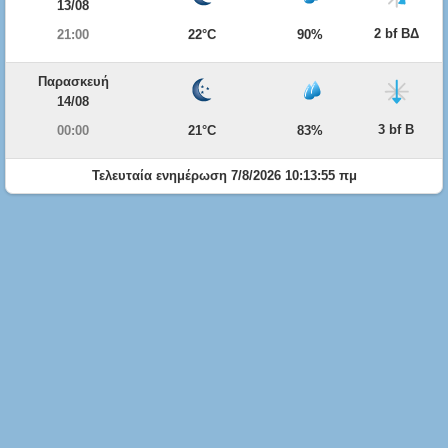
13/08
2 bf ΒΔ
21:00
22°C
90%
Παρασκευή
14/08
3 bf Β
00:00
21°C
83%
Τελευταία ενημέρωση 7/8/2026 10:13:55 πμ