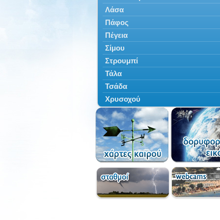
Λάσα
Πάφος
Πέγεια
Σίμου
Στρουμπί
Τάλα
Τσάδα
Χρυσοχού