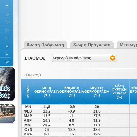
6-ωρη Πρόγνωση
3-ωρη Πρόγνωση
Μετεωγ
ΣΤΑΘΜΟΣ:
Αεροδρόμιο Λάρνακας
Πίνακας 1
Μέση
ΜΗΝΑΣ
Μέση
Ελάχιστη
Μέγιστη
Μέσ
ΣΧΕΤΙΚΗ
ΘΕΡΜΟΚΡΑΣΙΑ
ΘΕΡΜΟΚΡΑΣΙΑ
ΘΕΡΜΟΚΡΑΣΙΑ
ΒΡ
ΥΓΡΑΣΙΑ
(°C)
(°C)
(°C)
(%)
ΙΑΝ
11,8
-0,9
20
ΦΕΒ
12,2
-0,9
21,5
ΜΑΡ
13,5
-1
27,5
ΑΠΡ
16,9
4,9
31,9
ΜΑΪ
20,4
8,5
37,7
ΙΟΥΝ
24
12,8
38,6
ΙΟΥΛ
26,6
16
39,9