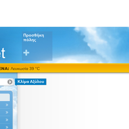
Προσθήκη
πόλης
ΕΝΑ:
Λευκωσία 39 °C
Κλίμα Αξύλου