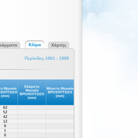
Κλίμα
ράμματα
Χάρτης
Περίοδος 1961 - 1990
Ελάχιστη
η Μηνιαία
Μέγιστη Μηνιαία
Μηνιαία
ΟΧΟΠΤΩΣΗ
ΒΡΟΧΟΠΤΩΣΗ
ΒΡΟΧΟΠΤΩΣΗ
(mm)
(mm)
(mm)
62
52
42
12
9
1
0