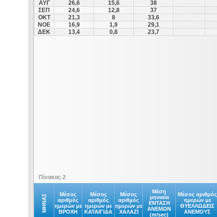
ΑΥΓ
26,6
15,6
38
ΣΕΠ
24,6
12,8
37
ΟΚΤ
21,3
8
33,6
ΝΟΕ
16,9
1,9
29,1
ΔΕΚ
13,4
0,8
23,7
Πίνακας 2
Μέση
Μέσος
Μέσος
Μέσος
Μέσος αριθμός
ΜΗΝΑΣ
μηνιαία
αριθμός
αριθμός
αριθμός
ημερών με
ΕΝΤΑΣΗ
ημερών με
ημερών με
ημερών με
ΘΥΕΛΛΩΔΕΙΣ
ΑΝΕΜΩΝ
ΒΡΟΧΗ
ΚΑΤΑΙΓΙΔΑ
ΧΑΛΑΖΙ
ΑΝΕΜΟΥΣ
(m/sec)