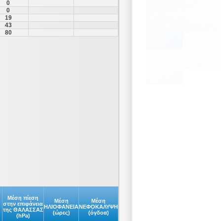
0
0
19
43
80
Μέση πίεση
Μέση
Μέση
στην επιφάνεια
ΗΛΙΟΦΑΝΕΙΑ
ΝΕΦΟΚΑΛΥΨΗ
της ΘΑΛΑΣΣΑΣ
(ώρες)
(όγδοα)
(hPa)