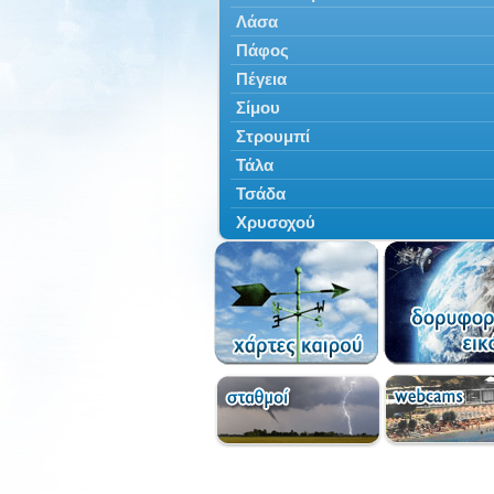
Λάσα
Πάφος
Πέγεια
Σίμου
Στρουμπί
Τάλα
Τσάδα
Χρυσοχού