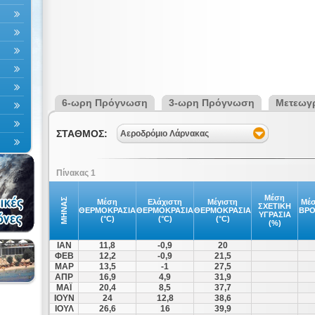
6-ωρη Πρόγνωση
3-ωρη Πρόγνωση
Μετεωγ
ΣΤΑΘΜΟΣ:
Αεροδρόμιο Λάρνακας
Πίνακας 1
Μέση
ΜΗΝΑΣ
Μέση
Ελάχιστη
Μέγιστη
Μέσ
ΣΧΕΤΙΚΗ
ΘΕΡΜΟΚΡΑΣΙΑ
ΘΕΡΜΟΚΡΑΣΙΑ
ΘΕΡΜΟΚΡΑΣΙΑ
ΒΡ
ΥΓΡΑΣΙΑ
(°C)
(°C)
(°C)
(%)
ΙΑΝ
11,8
-0,9
20
ΦΕΒ
12,2
-0,9
21,5
ΜΑΡ
13,5
-1
27,5
ΑΠΡ
16,9
4,9
31,9
ΜΑΪ
20,4
8,5
37,7
ΙΟΥΝ
24
12,8
38,6
ΙΟΥΛ
26,6
16
39,9