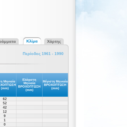
Κλίμα
ράμματα
Χάρτης
Περίοδος 1961 - 1990
Ελάχιστη
η Μηνιαία
Μέγιστη Μηνιαία
Μηνιαία
ΟΧΟΠΤΩΣΗ
ΒΡΟΧΟΠΤΩΣΗ
ΒΡΟΧΟΠΤΩΣΗ
(mm)
(mm)
(mm)
62
52
42
12
9
1
0