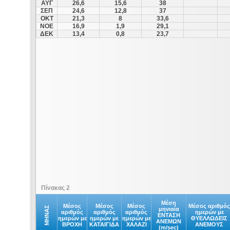
ΑΥΓ
26,6
15,6
38
ΣΕΠ
24,6
12,8
37
ΟΚΤ
21,3
8
33,6
ΝΟΕ
16,9
1,9
29,1
ΔΕΚ
13,4
0,8
23,7
Πίνακας 2
Μέση
Μέσος
Μέσος
Μέσος
Μέσος αριθμός
ΜΗΝΑΣ
μηνιαία
αριθμός
αριθμός
αριθμός
ημερών με
ΕΝΤΑΣΗ
ημερών με
ημερών με
ημερών με
ΘΥΕΛΛΩΔΕΙΣ
ΑΝΕΜΩΝ
ΒΡΟΧΗ
ΚΑΤΑΙΓΙΔΑ
ΧΑΛΑΖΙ
ΑΝΕΜΟΥΣ
(m/sec)