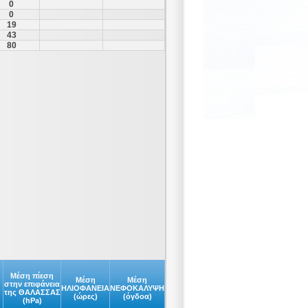
0
0
19
43
80
Μέση πίεση
Μέση
Μέση
στην επιφάνεια
ΗΛΙΟΦΑΝΕΙΑ
ΝΕΦΟΚΑΛΥΨΗ
της ΘΑΛΑΣΣΑΣ
(ώρες)
(όγδοα)
(hPa)