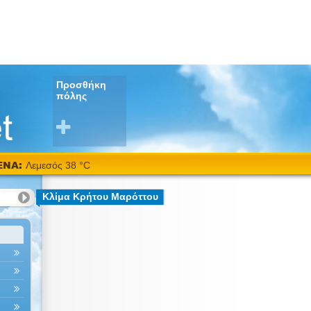
Προσθήκη
πόλης
ΕΝΑ:
Λεμεσός 38 °C
Κλίμα Κρήτου Μαρόττου