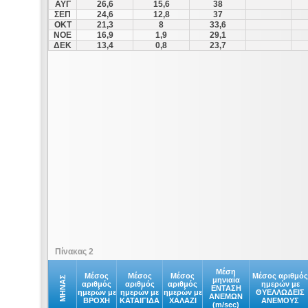
ΑΥΓ
26,6
15,6
38
ΣΕΠ
24,6
12,8
37
ΟΚΤ
21,3
8
33,6
ΝΟΕ
16,9
1,9
29,1
ΔΕΚ
13,4
0,8
23,7
Πίνακας 2
Μέση
Μέσος
Μέσος
Μέσος
Μέσος αριθμός
ΜΗΝΑΣ
μηνιαία
αριθμός
αριθμός
αριθμός
ημερών με
ΕΝΤΑΣΗ
ημερών με
ημερών με
ημερών με
ΘΥΕΛΛΩΔΕΙΣ
ΑΝΕΜΩΝ
ΒΡΟΧΗ
ΚΑΤΑΙΓΙΔΑ
ΧΑΛΑΖΙ
ΑΝΕΜΟΥΣ
(m/sec)