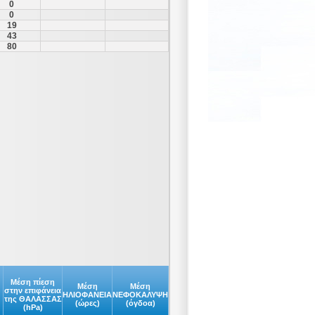
0
0
19
43
80
Μέση πίεση
Μέση
Μέση
στην επιφάνεια
ΗΛΙΟΦΑΝΕΙΑ
ΝΕΦΟΚΑΛΥΨΗ
της ΘΑΛΑΣΣΑΣ
(ώρες)
(όγδοα)
(hPa)