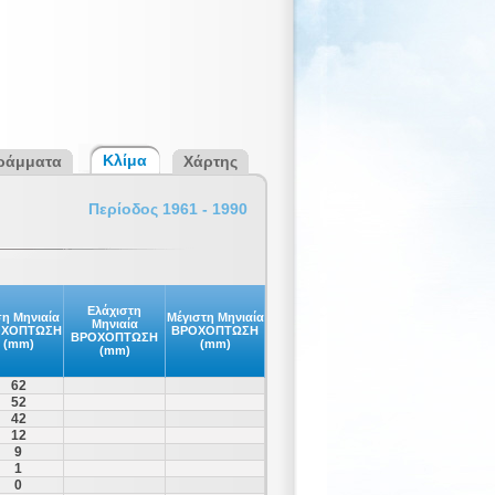
Κλίμα
ράμματα
Χάρτης
Περίοδος 1961 - 1990
Ελάχιστη
η Μηνιαία
Μέγιστη Μηνιαία
Μηνιαία
ΟΧΟΠΤΩΣΗ
ΒΡΟΧΟΠΤΩΣΗ
ΒΡΟΧΟΠΤΩΣΗ
(mm)
(mm)
(mm)
62
52
42
12
9
1
0