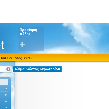
Προσθήκη
πόλης
ΕΝΑ:
Λεμεσός 38 °C
Κλίμα Κόλπος Ακρωτηρίου