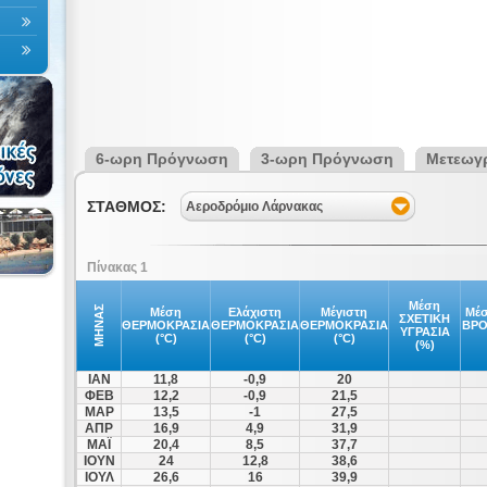
6-ωρη Πρόγνωση
3-ωρη Πρόγνωση
Μετεωγ
ΣΤΑΘΜΟΣ:
Αεροδρόμιο Λάρνακας
Πίνακας 1
Μέση
ΜΗΝΑΣ
Μέση
Ελάχιστη
Μέγιστη
Μέσ
ΣΧΕΤΙΚΗ
ΘΕΡΜΟΚΡΑΣΙΑ
ΘΕΡΜΟΚΡΑΣΙΑ
ΘΕΡΜΟΚΡΑΣΙΑ
ΒΡ
ΥΓΡΑΣΙΑ
(°C)
(°C)
(°C)
(%)
ΙΑΝ
11,8
-0,9
20
ΦΕΒ
12,2
-0,9
21,5
ΜΑΡ
13,5
-1
27,5
ΑΠΡ
16,9
4,9
31,9
ΜΑΪ
20,4
8,5
37,7
ΙΟΥΝ
24
12,8
38,6
ΙΟΥΛ
26,6
16
39,9