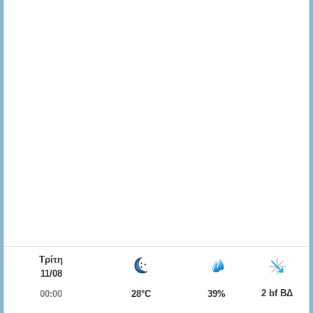
Τρίτη
11/08
2 bf ΒΔ
00:00
28°C
39%