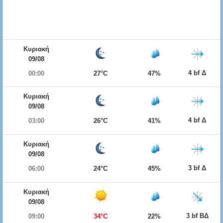
Κυριακή
09/08
4 bf Δ
00:00
27°C
47%
Κυριακή
09/08
4 bf Δ
03:00
26°C
41%
Κυριακή
09/08
3 bf Δ
06:00
24°C
45%
Κυριακή
09/08
3 bf ΒΔ
09:00
34°C
22%