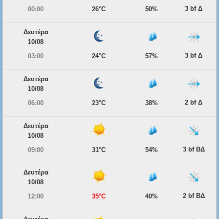
3 bf Δ
00:00
26°C
50%
Δευτέρα
10/08
3 bf Δ
03:00
24°C
57%
Δευτέρα
10/08
2 bf Δ
06:00
23°C
38%
Δευτέρα
10/08
3 bf ΒΔ
09:00
31°C
54%
Δευτέρα
10/08
2 bf ΒΔ
12:00
35°C
40%