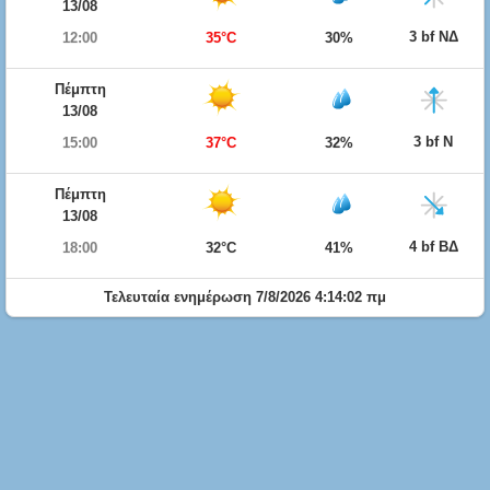
13/08
3 bf ΝΔ
12:00
35°C
30%
Πέμπτη
13/08
3 bf Ν
15:00
37°C
32%
Πέμπτη
13/08
4 bf ΒΔ
18:00
32°C
41%
Τελευταία ενημέρωση 7/8/2026 4:14:02 πμ