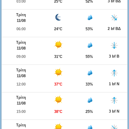
3 bf ΒΔ
03:00
25°C
52%
Τρίτη
11/08
2 bf ΒΔ
06:00
24°C
53%
Τρίτη
11/08
3 bf Β
09:00
31°C
55%
Τρίτη
11/08
1 bf Ν
12:00
37°C
33%
Τρίτη
11/08
3 bf Ν
15:00
38°C
25%
Τρίτη