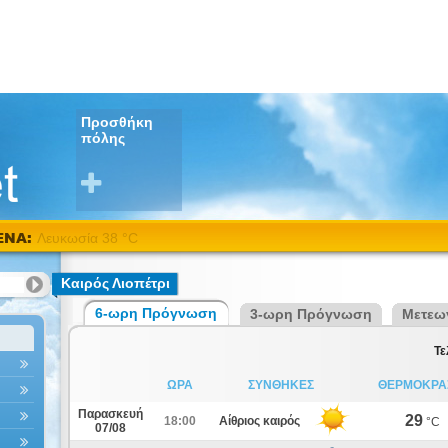
Προσθήκη
πόλης
ΕΝΑ:
Λευκωσία 38 °C
Καιρός Λιοπέτρι
6-ωρη Πρόγνωση
3-ωρη Πρόγνωση
Μετεω
Τε
ΩΡΑ
ΣΥΝΘΗΚΕΣ
ΘΕΡΜΟΚΡΑ
Παρασκευή
29
18:00
Αίθριος καιρός
°C
07/08