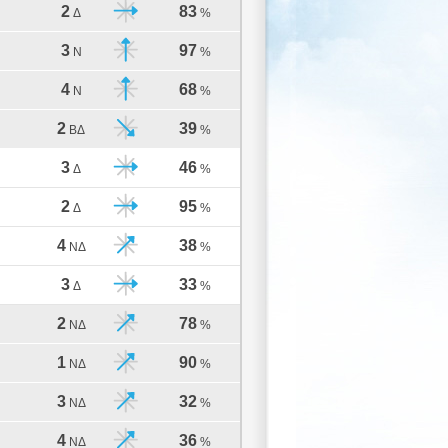
2
83
Δ
%
3
97
Ν
%
4
68
Ν
%
2
39
ΒΔ
%
3
46
Δ
%
2
95
Δ
%
4
38
ΝΔ
%
3
33
Δ
%
2
78
ΝΔ
%
1
90
ΝΔ
%
3
32
ΝΔ
%
4
36
ΝΔ
%