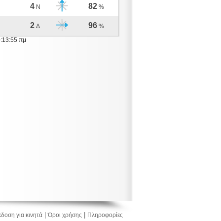
4
82
Ν
%
2
96
Δ
%
0:13:55 πμ
|
|
δοση για κινητά
Όροι χρήσης
Πληροφορίες