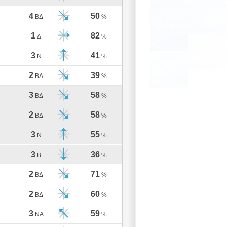
4
50
ΒΔ
%
1
82
Δ
%
3
41
Ν
%
2
39
ΒΔ
%
3
58
ΒΔ
%
2
58
ΒΔ
%
3
55
Ν
%
3
36
Β
%
2
71
ΒΔ
%
2
60
ΒΔ
%
3
59
ΝΑ
%