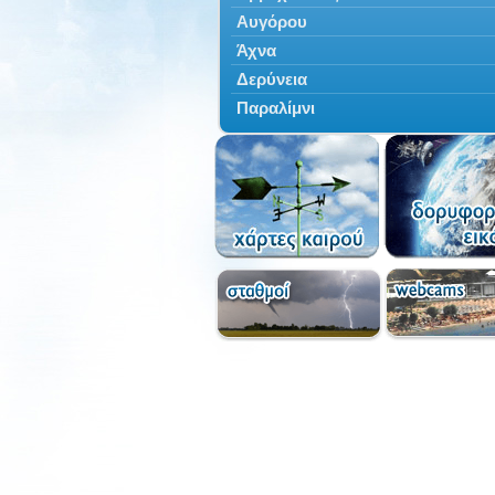
Αυγόρου
Άχνα
Δερύνεια
Παραλίμνι