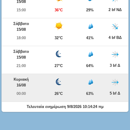
15/08
2 bf ΝΔ
15:00
36°C
29%
Σάββατο
15/08
4 bf ΒΔ
18:00
32°C
41%
Σάββατο
15/08
3 bf Δ
21:00
27°C
64%
Κυριακή
16/08
5 bf Δ
00:00
26°C
63%
Τελευταία ενημέρωση 9/8/2026 10:14:24 πμ