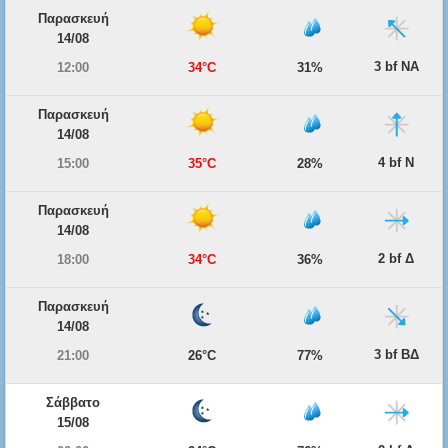
Παρασκευή
14/08
3 bf ΝΑ
12:00
34°C
31%
Παρασκευή
14/08
4 bf Ν
15:00
35°C
28%
Παρασκευή
14/08
2 bf Δ
18:00
34°C
36%
Παρασκευή
14/08
3 bf ΒΔ
21:00
26°C
77%
Σάββατο
15/08