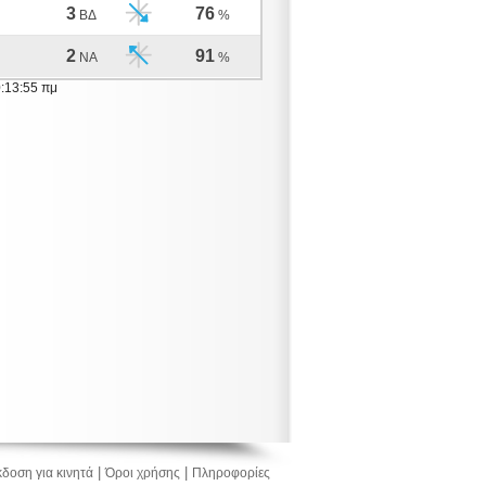
3
76
ΒΔ
%
2
91
ΝΑ
%
0:13:55 πμ
|
|
δοση για κινητά
Όροι χρήσης
Πληροφορίες