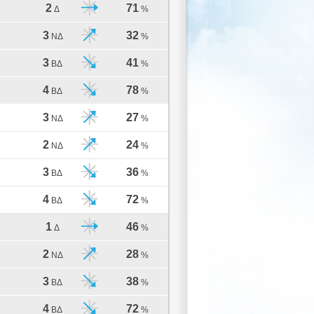
2
71
Δ
%
3
32
ΝΔ
%
3
41
ΒΔ
%
4
78
ΒΔ
%
3
27
ΝΔ
%
2
24
ΝΔ
%
3
36
ΒΔ
%
4
72
ΒΔ
%
1
46
Δ
%
2
28
ΝΔ
%
3
38
ΒΔ
%
4
72
ΒΔ
%