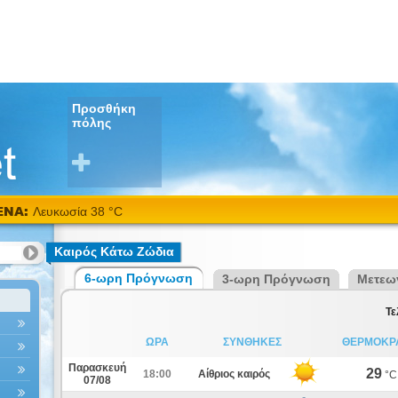
Προσθήκη
πόλης
ΕΝΑ:
Λευκωσία 38 °C
Καιρός Κάτω Ζώδια
6-ωρη Πρόγνωση
3-ωρη Πρόγνωση
Μετεω
Τε
ΩΡΑ
ΣΥΝΘΗΚΕΣ
ΘΕΡΜΟΚΡ
Παρασκευή
29
18:00
Αίθριος καιρός
°C
07/08