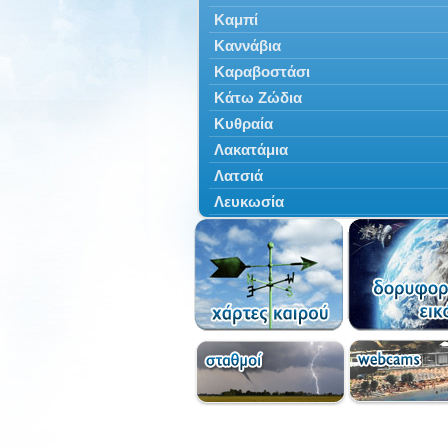
Καμπί
Καννάβια
Καραβοστάσι
Κάτω Ζώδια
Κυθραία
Λακατάμια
Λατσιά
Λευκωσία
Μάμμαρι
Μόρα
Μόρφου
Ποταμιά