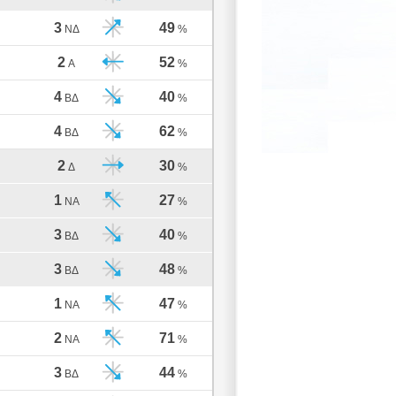
3
49
ΝΔ
%
2
52
Α
%
4
40
ΒΔ
%
4
62
ΒΔ
%
2
30
Δ
%
1
27
ΝΑ
%
3
40
ΒΔ
%
3
48
ΒΔ
%
1
47
ΝΑ
%
2
71
ΝΑ
%
3
44
ΒΔ
%