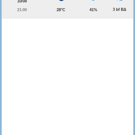
10/08
3 bf ΒΔ
21:00
28°C
41%