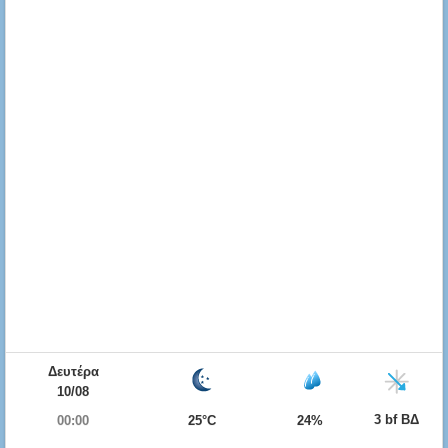
Δευτέρα
10/08
3 bf ΒΔ
00:00
25°C
24%