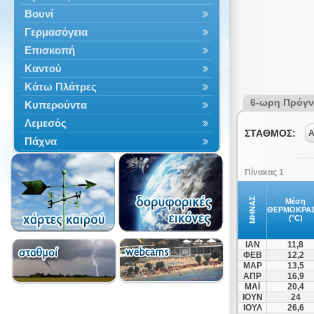
Βουνί
Γερμασόγεια
Επισκοπή
Καντού
Κάτω Πλάτρες
6-ωρη Πρόγ
Κυπερούντα
Λεμεσός
ΣΤΑΘΜΟΣ:
Α
Πάχνα
Πελένδρι
Πίνακας 1
Πισσούρι
Τρόοδος
ΜΗΝΑΣ
Μέση
ΘΕΡΜΟΚΡΑΣ
(°C)
ΙΑΝ
11,8
ΦΕΒ
12,2
ΜΑΡ
13,5
ΑΠΡ
16,9
ΜΑΪ
20,4
ΙΟΥΝ
24
ΙΟΥΛ
26,6