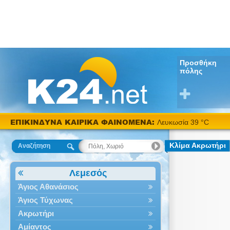
Προσθήκη
πόλης
ΕΠΙΚΙΝΔΥΝΑ ΚΑΙΡΙΚΑ ΦΑΙΝΟΜΕΝΑ:
Λευκωσία 39 °C
Κλίμα Ακρωτήρι
Αναζήτηση
Λεμεσός
Άγιος Αθανάσιος
Άγιος Τύχωνας
Ακρωτήρι
Αμίαντος