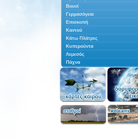
Βουνί
Γερμασόγεια
Επισκοπή
Καντού
Κάτω Πλάτρες
Κυπερούντα
Λεμεσός
Πάχνα
Πελένδρι
Πισσούρι
Τρόοδος