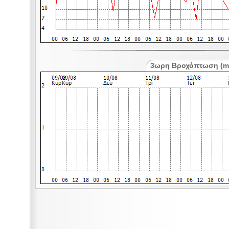
3ωρη Βροχόπτωση (m