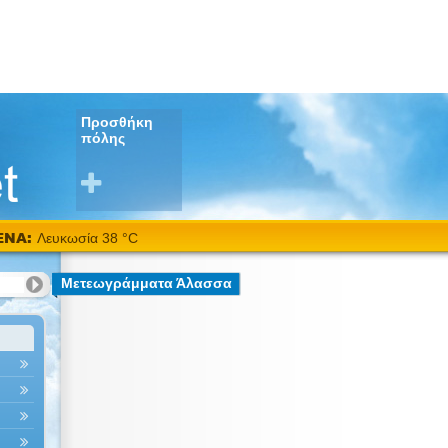
Προσθήκη
πόλης
ΕΝΑ:
Λευκωσία 38 °C
Μετεωγράμματα Άλασσα