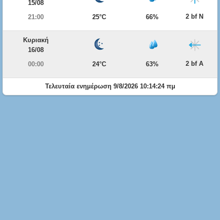
15/08
2 bf Ν
21:00
25°C
66%
Κυριακή
16/08
2 bf Α
00:00
24°C
63%
Τελευταία ενημέρωση 9/8/2026 10:14:24 πμ