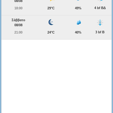
08/08
4 bf ΒΔ
18:00
29°C
49%
Σάββατο
08/08
3 bf Β
21:00
24°C
40%