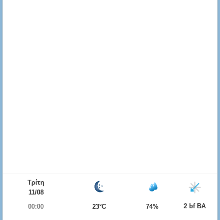
Τρίτη
11/08
2 bf ΒΑ
00:00
23°C
74%