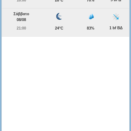
18:00
28°C
70%
Σάββατο
08/08
1 bf ΒΔ
21:00
24°C
83%