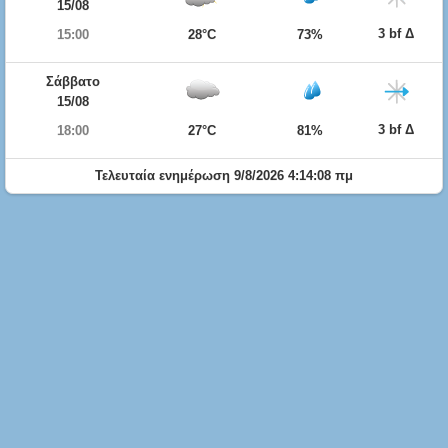
15/08
3 bf Δ
15:00
28°C
73%
Σάββατο
15/08
3 bf Δ
18:00
27°C
81%
Τελευταία ενημέρωση 9/8/2026 4:14:08 πμ