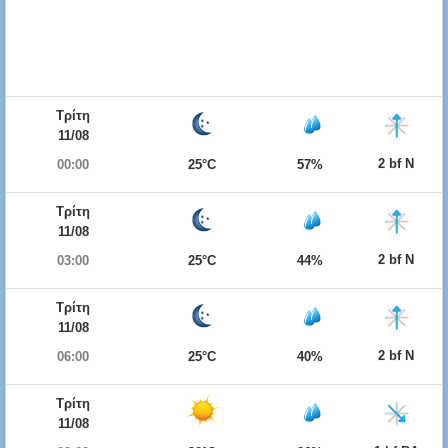
Τρίτη
11/08
2 bf Ν
00:00
25°C
57%
Τρίτη
11/08
2 bf Ν
03:00
25°C
44%
Τρίτη
11/08
2 bf Ν
06:00
25°C
40%
Τρίτη
11/08