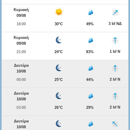
Κυριακή
09/08
3 bf ΝΔ
18:00
30°C
49%
Κυριακή
09/08
1 bf Ν
21:00
24°C
83%
Δευτέρα
10/08
2 bf Ν
00:00
25°C
44%
Δευτέρα
10/08
2 bf Ν
03:00
26°C
29%
Δευτέρα
10/08