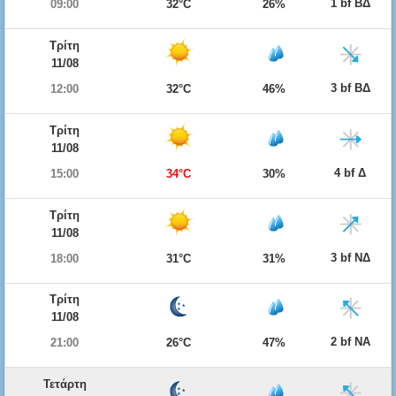
1 bf ΒΔ
09:00
32°C
26%
Τρίτη
11/08
3 bf ΒΔ
12:00
32°C
46%
Τρίτη
11/08
4 bf Δ
15:00
34°C
30%
Τρίτη
11/08
3 bf ΝΔ
18:00
31°C
31%
Τρίτη
11/08
2 bf ΝΑ
21:00
26°C
47%
Τετάρτη