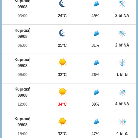
Κυριακή
09/08
2 bf ΝΑ
03:00
24°C
49%
Κυριακή
09/08
2 bf ΝΑ
06:00
25°C
31%
Κυριακή
09/08
1 bf Β
09:00
32°C
26%
Κυριακή
09/08
4 bf ΝΔ
12:00
34°C
39%
Κυριακή
09/08
4 bf Δ
15:00
32°C
47%