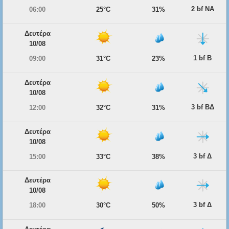
2 bf ΝΑ
06:00
25°C
31%
Δευτέρα
10/08
1 bf Β
09:00
31°C
23%
Δευτέρα
10/08
3 bf ΒΔ
12:00
32°C
31%
Δευτέρα
10/08
3 bf Δ
15:00
33°C
38%
Δευτέρα
10/08
3 bf Δ
18:00
30°C
50%