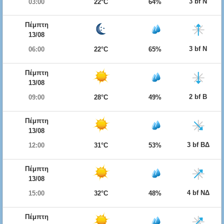
3 bf Ν
03:00
22°C
64%
Πέμπτη
13/08
3 bf Ν
06:00
22°C
65%
Πέμπτη
13/08
2 bf Β
09:00
28°C
49%
Πέμπτη
13/08
3 bf ΒΔ
12:00
31°C
53%
Πέμπτη
13/08
4 bf ΝΔ
15:00
32°C
48%
Πέμπτη