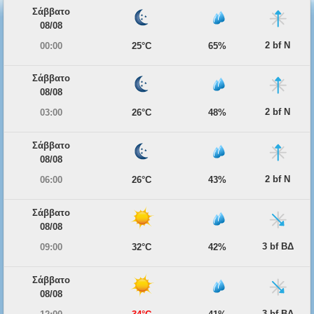
Σάββατο
08/08
2 bf Ν
00:00
25°C
65%
Σάββατο
08/08
2 bf Ν
03:00
26°C
48%
Σάββατο
08/08
2 bf Ν
06:00
26°C
43%
Σάββατο
08/08
3 bf ΒΔ
09:00
32°C
42%
Σάββατο
08/08
3 bf ΒΔ