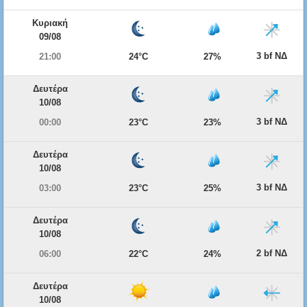
Κυριακή
09/08
3 bf ΝΔ
21:00
24°C
27%
Δευτέρα
10/08
3 bf ΝΔ
00:00
23°C
23%
Δευτέρα
10/08
3 bf ΝΔ
03:00
23°C
25%
Δευτέρα
10/08
2 bf ΝΔ
06:00
22°C
24%
Δευτέρα
10/08