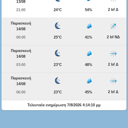
13/08
2 bf Δ
21:00
24°C
54%
Παρασκευή
14/08
2 bf ΝΔ
00:00
25°C
41%
Παρασκευή
14/08
2 bf Δ
03:00
23°C
48%
Παρασκευή
14/08
2 bf Δ
06:00
23°C
45%
Τελευταία ενημέρωση 7/8/2026 4:14:10 μμ