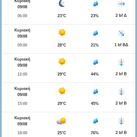
Κυριακή
09/08
2 bf Δ
06:00
23°C
23%
Κυριακή
09/08
1 bf ΒΔ
09:00
28°C
21%
Κυριακή
09/08
2 bf Β
12:00
29°C
44%
Κυριακή
09/08
2 bf Β
15:00
29°C
45%
Κυριακή
09/08
2 bf Β
18:00
25°C
76%