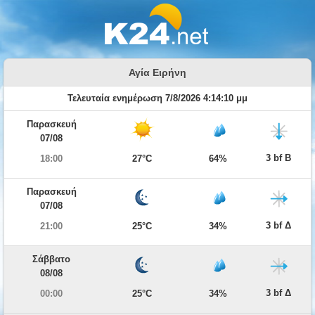
Αγία Ειρήνη
Τελευταία ενημέρωση 7/8/2026 4:14:10 μμ
Παρασκευή
07/08
3 bf Β
18:00
27°C
64%
Παρασκευή
07/08
3 bf Δ
21:00
25°C
34%
Σάββατο
08/08
3 bf Δ
00:00
25°C
34%