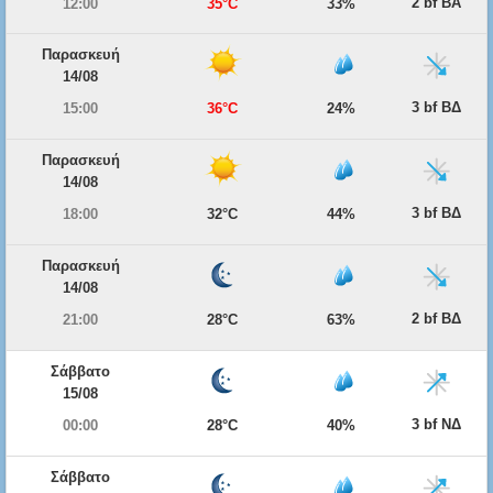
2 bf ΒΑ
12:00
35°C
33%
Παρασκευή
14/08
3 bf ΒΔ
15:00
36°C
24%
Παρασκευή
14/08
3 bf ΒΔ
18:00
32°C
44%
Παρασκευή
14/08
2 bf ΒΔ
21:00
28°C
63%
Σάββατο
15/08
3 bf ΝΔ
00:00
28°C
40%
Σάββατο