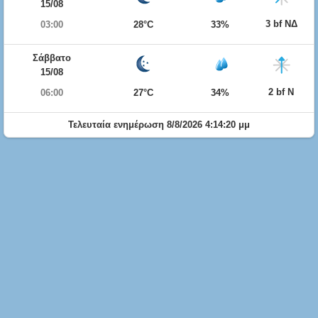
15/08
3 bf ΝΔ
03:00
28°C
33%
Σάββατο
15/08
2 bf Ν
06:00
27°C
34%
Τελευταία ενημέρωση 8/8/2026 4:14:20 μμ