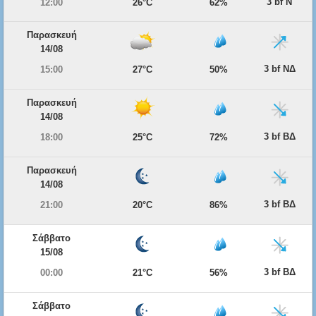
3 bf Ν
12:00
26°C
62%
Παρασκευή
14/08
3 bf ΝΔ
15:00
27°C
50%
Παρασκευή
14/08
3 bf ΒΔ
18:00
25°C
72%
Παρασκευή
14/08
3 bf ΒΔ
21:00
20°C
86%
Σάββατο
15/08
3 bf ΒΔ
00:00
21°C
56%
Σάββατο