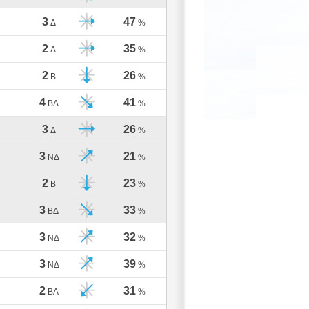
3
47
Δ
%
2
35
Δ
%
2
26
Β
%
4
41
ΒΔ
%
3
26
Δ
%
3
21
ΝΔ
%
2
23
Β
%
3
33
ΒΔ
%
3
32
ΝΔ
%
3
39
ΝΔ
%
2
31
ΒΑ
%