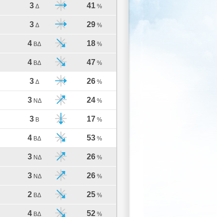
3
41
Δ
%
3
29
Δ
%
4
18
ΒΔ
%
4
47
ΒΔ
%
3
26
Δ
%
3
24
ΝΔ
%
3
17
Β
%
4
53
ΒΔ
%
3
26
ΝΔ
%
3
26
ΝΔ
%
2
25
ΒΔ
%
4
52
ΒΔ
%