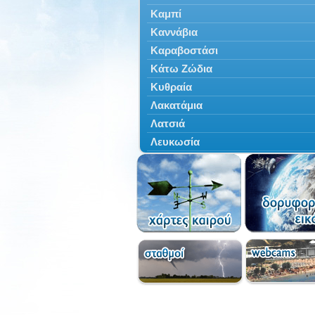
Καμπί
Καννάβια
Καραβοστάσι
Κάτω Ζώδια
Κυθραία
Λακατάμια
Λατσιά
Λευκωσία
Μάμμαρι
Μόρα
Μόρφου
Ποταμιά