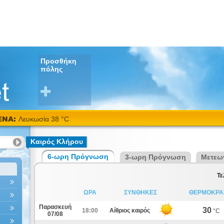
Προσθήκη
πόλης
ΕΝΑ:
Λευκωσία 38 °C
Καιρός Κλήρου
6-ωρη Πρόγνωση
3-ωρη Πρόγνωση
Μετεω
Τε
ΩΡΑ
ΣΥΝΘΗΚΕΣ
ΘΕΡΜΟΚΡΑ
Παρασκευή
30
18:00
Αίθριος καιρός
°C
07/08