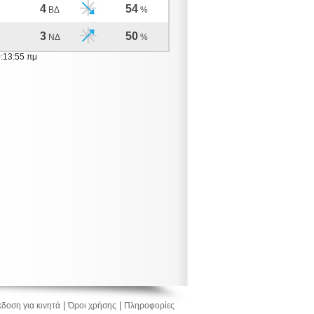
4
54
ΒΔ
%
3
50
ΝΔ
%
0:13:55 πμ
|
|
δοση για κινητά
Όροι χρήσης
Πληροφορίες