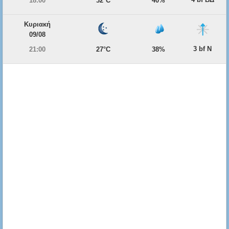
18:00
32°C
40%
Κυριακή
09/08
3 bf Ν
21:00
27°C
38%