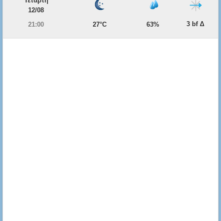
Τετάρτη
12/08
3 bf Δ
21:00
27°C
63%