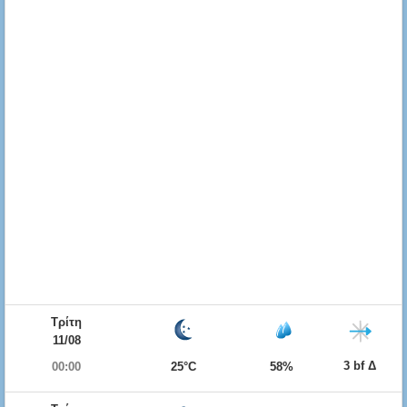
Τρίτη
11/08
3 bf Δ
00:00
25°C
58%