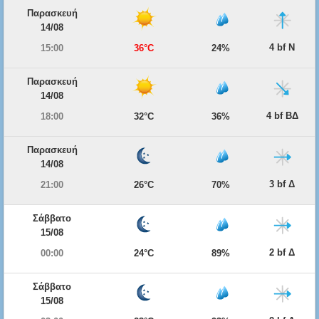
Παρασκευή
14/08
4 bf Ν
15:00
36°C
24%
Παρασκευή
14/08
4 bf ΒΔ
18:00
32°C
36%
Παρασκευή
14/08
3 bf Δ
21:00
26°C
70%
Σάββατο
15/08
2 bf Δ
00:00
24°C
89%
Σάββατο
15/08