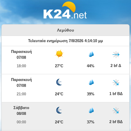
Λεμύθου
Τελευταία ενημέρωση 7/8/2026 4:14:10 μμ
Παρασκευή
07/08
2 bf Δ
18:00
27°C
44%
Παρασκευή
07/08
1 bf ΒΔ
21:00
24°C
39%
Σάββατο
08/08
2 bf ΒΔ
00:00
24°C
37%