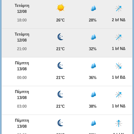
Τετάρτη
12/08
2 bf ΝΔ
18:00
26°C
28%
Τετάρτη
12/08
1 bf ΝΔ
21:00
21°C
32%
Πέμπτη
13/08
1 bf ΒΔ
00:00
21°C
36%
Πέμπτη
13/08
1 bf ΝΔ
03:00
21°C
38%
Πέμπτη
13/08