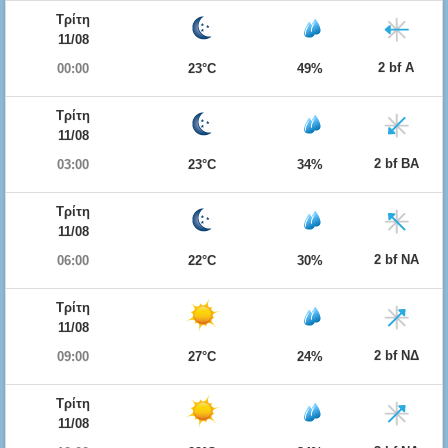
Τρίτη
11/08
2 bf Α
00:00
23°C
49%
Τρίτη
11/08
2 bf ΒΑ
03:00
23°C
34%
Τρίτη
11/08
2 bf ΝΑ
06:00
22°C
30%
Τρίτη
11/08
2 bf ΝΔ
09:00
27°C
24%
Τρίτη
11/08