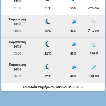
13/08
Άπνοια
21:00
21°C
55%
Παρασκευή
14/08
Άπνοια
00:00
22°C
46%
Παρασκευή
14/08
1 bf Β
03:00
22°C
46%
Παρασκευή
14/08
2 bf ΒΑ
06:00
22°C
46%
Τελευταία ενημέρωση 7/8/2026 4:14:10 μμ