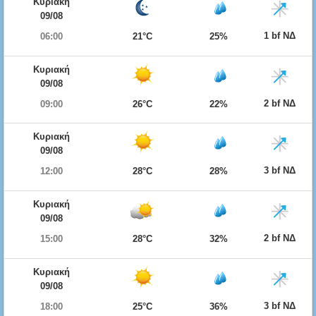
Κυριακή
09/08
1 bf ΝΔ
06:00
21°C
25%
Κυριακή
09/08
2 bf ΝΔ
09:00
26°C
22%
Κυριακή
09/08
3 bf ΝΔ
12:00
28°C
28%
Κυριακή
09/08
2 bf ΝΔ
15:00
28°C
32%
Κυριακή
09/08
3 bf ΝΔ
18:00
25°C
36%