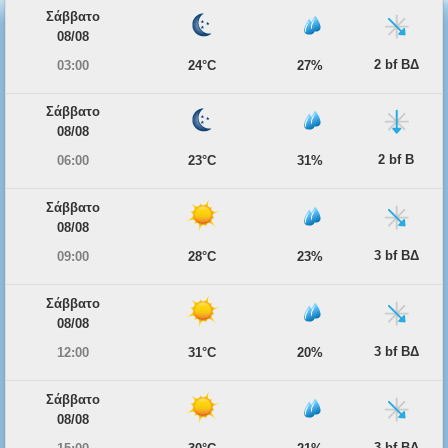
Σάββατο
08/08
2 bf ΒΔ
03:00
24°C
27%
Σάββατο
08/08
2 bf Β
06:00
23°C
31%
Σάββατο
08/08
3 bf ΒΔ
09:00
28°C
23%
Σάββατο
08/08
3 bf ΒΔ
12:00
31°C
20%
Σάββατο
08/08
3 bf ΒΔ