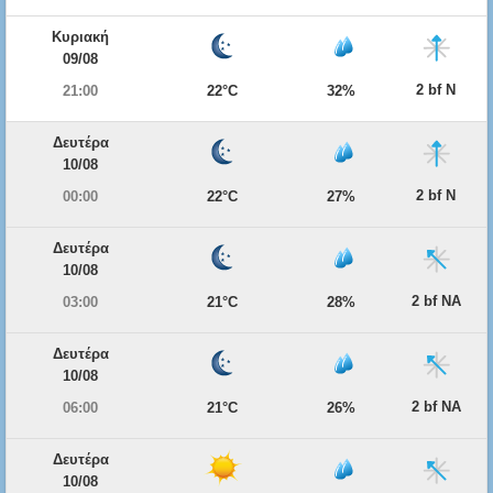
Κυριακή
09/08
2 bf Ν
21:00
22°C
32%
Δευτέρα
10/08
2 bf Ν
00:00
22°C
27%
Δευτέρα
10/08
2 bf ΝΑ
03:00
21°C
28%
Δευτέρα
10/08
2 bf ΝΑ
06:00
21°C
26%
Δευτέρα
10/08