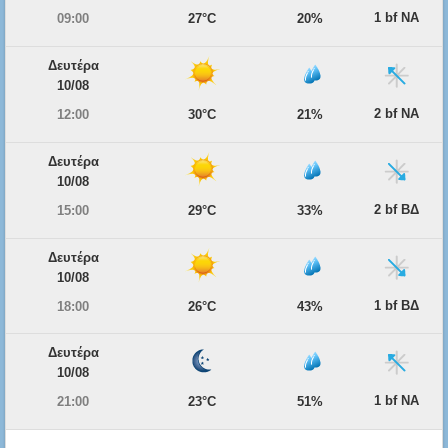
1 bf ΝΑ
09:00
27°C
20%
Δευτέρα
10/08
2 bf ΝΑ
12:00
30°C
21%
Δευτέρα
10/08
2 bf ΒΔ
15:00
29°C
33%
Δευτέρα
10/08
1 bf ΒΔ
18:00
26°C
43%
Δευτέρα
10/08
1 bf ΝΑ
21:00
23°C
51%