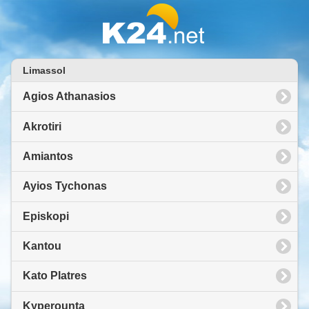
Limassol
Agios Athanasios
Akrotiri
Amiantos
Ayios Tychonas
Episkopi
Kantou
Kato Platres
Kyperounta