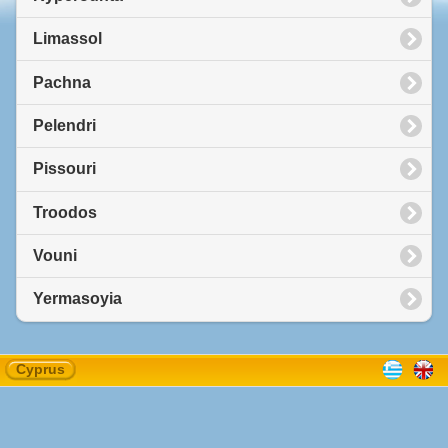
Limassol
Pachna
Pelendri
Pissouri
Troodos
Vouni
Yermasoyia
Cyprus